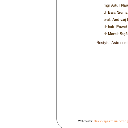
mgr
Artur Nar
dr
Ewa Niemc
prof.
Andrzej 
dr hab.
Paweł
dr
Marek Stęśl
1
Instytut Astronom
Webmaster:
steslicki@astro.uni.wroc.