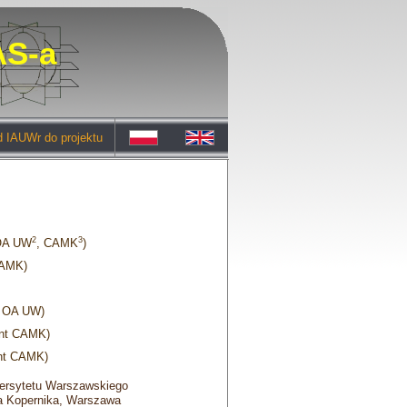
S-a
 IAUWr do projektu
2
3
OA UW
, CAMK
)
AMK)
t OA UW)
ant CAMK)
nt CAMK)
ersytetu Warszawskiego
a Kopernika, Warszawa