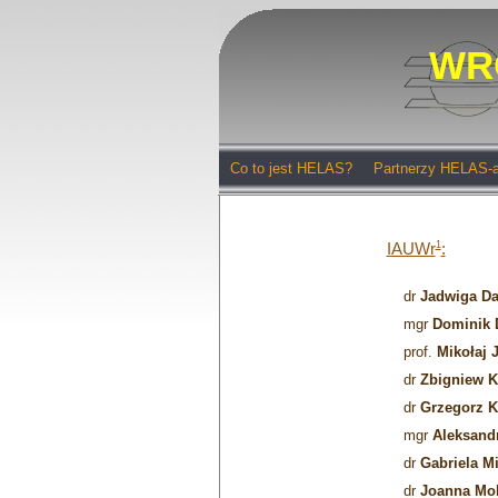
WR
Co to jest HELAS?
Partnerzy HELAS-
IAUWr
1
:
dr
Jadwiga Da
mgr
Dominik 
prof.
Mikołaj 
dr
Zbigniew K
dr
Grzegorz K
mgr
Aleksand
dr
Gabriela M
dr
Joanna Mo