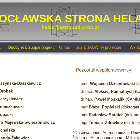
OCŁAWSKA STRONA HELA
helas@astro.uni.wroc.pl
a
Osoby realizujące projekt
O nas
Udział IAUWr w projekcie
Wkład
Pozostali współpracownicy:
szynska-Daszkiewicz
prof.
Wojciech Dziembowski
(
Drobek
dr hab.
Aleksiej Pamiatnych
(C
Jerzykiewicz
dr hab.
Paweł Moskalik
(CAMK)
ołaczkowski
mgr
Błażej Popielski
(doktoran
opacki
mgr
Radosław Smolec
(doktor
ra Majewska-Świerzbinowicz
mgr
Tomasz Zdravkov
(doktora
ichalska
2
Obserwatorium Astronomiczne Uniw
3
Centrum Astronomiczne im. Mikołaj
lenda-Żakowicz