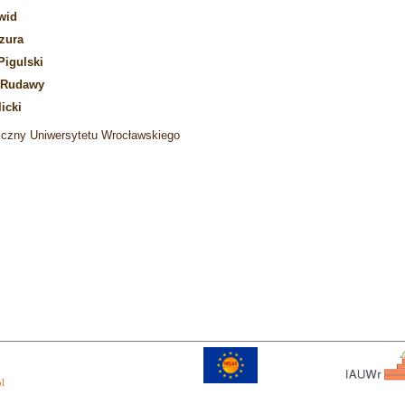
wid
zura
Pigulski
 Rudawy
icki
iczny Uniwersytetu Wrocławskiego
pl