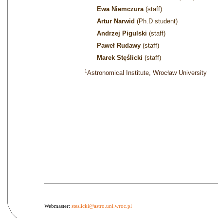
Ewa Niemczura
(staff)
Artur Narwid
(Ph.D student)
Andrzej Pigulski
(staff)
Paweł Rudawy
(staff)
Marek Stęślicki
(staff)
1
Astronomical Institute, Wrocław University
Webmaster:
steslicki@astro.uni.wroc.pl