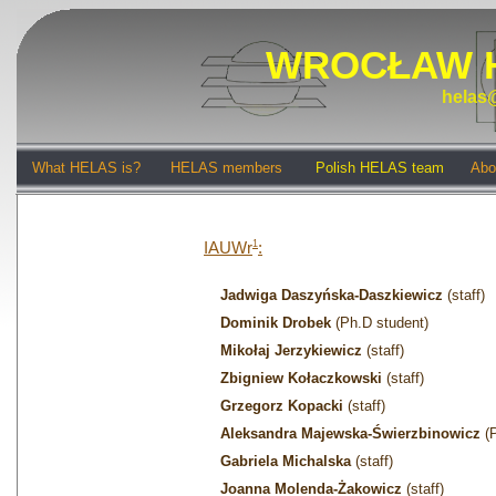
WROCŁAW 
helas@
What HELAS is?
HELAS members
Polish HELAS team
Abo
IAUWr
1
:
Jadwiga Daszyńska-Daszkiewicz
(staff)
Dominik Drobek
(Ph.D student)
Mikołaj Jerzykiewicz
(staff)
Zbigniew Kołaczkowski
(staff)
Grzegorz Kopacki
(staff)
Aleksandra Majewska-Świerzbinowicz
(P
Gabriela Michalska
(staff)
Joanna Molenda-Żakowicz
(staff)