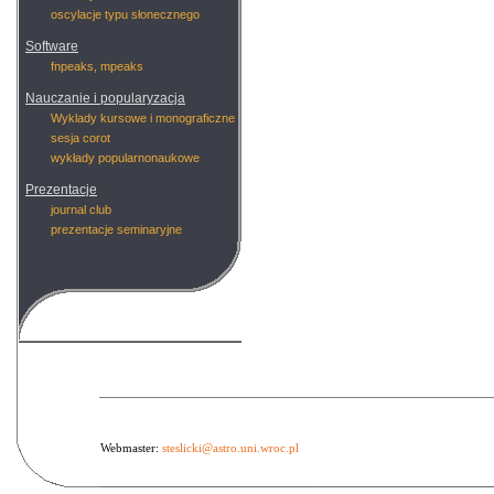
oscylacje typu słonecznego
Software
fnpeaks, mpeaks
Nauczanie i popularyzacja
Wyklady kursowe i monograficzne
sesja corot
wykłady popularnonaukowe
Prezentacje
journal club
prezentacje seminaryjne
Webmaster:
steslicki@astro.uni.wroc.pl