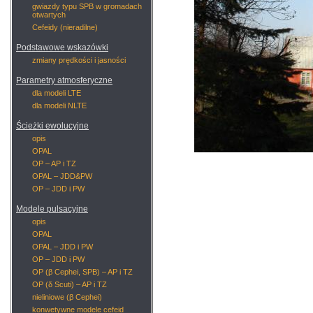
gwiazdy typu SPB w gromadach
otwartych
Cefeidy (nieradilne)
Podstawowe wskazówki
zmiany prędkości i jasności
Parametry atmosferyczne
dla modeli LTE
dla modeli NLTE
Ścieżki ewolucyjne
opis
OPAL
OP – AP i TZ
OPAL – JDD&PW
OP – JDD i PW
Modele pulsacyjne
opis
OPAL
OPAL – JDD i PW
OP – JDD i PW
OP (β Cephei, SPB) – AP i TZ
OP (δ Scuti) – AP i TZ
nieliniowe (β Cephei)
konwetywne modele cefeid