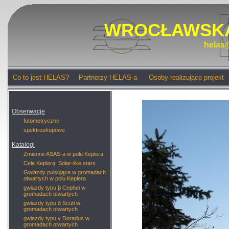
WROCŁAWSKA
helas@
Co to jest HELAS?
Partnerzy HELAS-a
Osoby realizujące projekt
Obserwacje
fotometryczne
spektroskopowe
Katalogi
Zmienne ASAS-a w polu Keplera
Cele Keplera: Solar-like stars
Gwiazdy pulsujące w gromadach
otwartych w polu Keplera
gwiazdy typu β Cephei w
gromadach otwartych
gwiazdy typu δ Scuti w
gromadach otwartych
gwiazdy typu γ Doradus w
gromadach otwartych