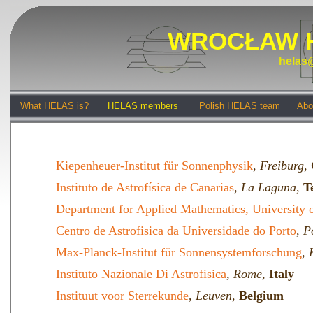
WROCŁAW 
helas@
What HELAS is?
HELAS members
Polish HELAS team
Abo
Kiepenheuer-Institut für Sonnenphysik
,
Freiburg
,
Instituto de Astrofísica de Canarias
,
La Laguna
,
T
Department for Applied Mathematics, University o
Centro de Astrofisica da Universidade do Porto
,
P
Max-Planck-Institut für Sonnensystemforschung
,
Instituto Nazionale Di Astrofisica
,
Rome
,
Italy
Instituut voor Sterrekunde
,
Leuven
,
Belgium