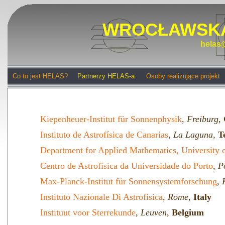
WROCŁAWSKA
helas@
Co to jest HELAS?
Partnerzy HELAS-a
Osoby realizujące projekt
Kiepenheuer-Institut für Sonnenphysik
,
Freiburg
,
Instituto de Astrofísica de Canarias
,
La Laguna
,
T
Department for Applied Mathematics, University o
Centro de Astrofisica da Universidade do Porto
,
P
Max-Planck-Institut für Sonnensystemforschung
,
Instituto Nazionale Di Astrofisica
,
Rome
,
Italy
Instituut voor Sterrekunde
,
Leuven
,
Belgium