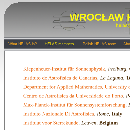
WROCŁAW 
helas@
What HELAS is?
HELAS members
Polish HELAS team
Abo
Kiepenheuer-Institut für Sonnenphysik
,
Freiburg
,
Instituto de Astrofísica de Canarias
,
La Laguna
,
T
Department for Applied Mathematics, University o
Centro de Astrofisica da Universidade do Porto
,
P
Max-Planck-Institut für Sonnensystemforschung
,
Instituto Nazionale Di Astrofisica
,
Rome
,
Italy
Instituut voor Sterrekunde
,
Leuven
,
Belgium