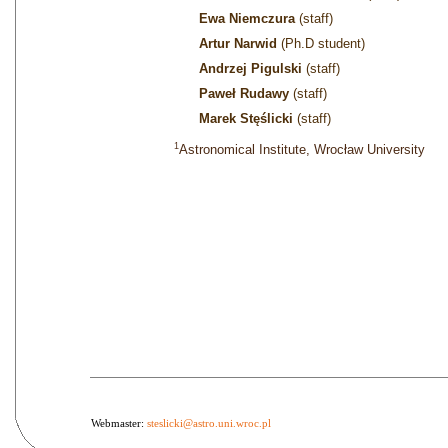
Ewa Niemczura
(staff)
Artur Narwid
(Ph.D student)
Andrzej Pigulski
(staff)
Paweł Rudawy
(staff)
Marek Stęślicki
(staff)
1
Astronomical Institute, Wrocław University
Webmaster:
steslicki@astro.uni.wroc.pl