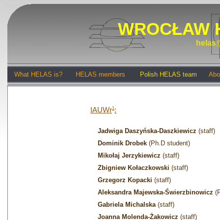
WROCŁAW 
helas@
What HELAS is?
HELAS members
Polish HELAS team
Abo
IAUWr
1
:
Jadwiga Daszyńska-Daszkiewicz
(staff)
Dominik Drobek
(Ph.D student)
Mikołaj Jerzykiewicz
(staff)
Zbigniew Kołaczkowski
(staff)
Grzegorz Kopacki
(staff)
Aleksandra Majewska-Świerzbinowicz
(P
Gabriela Michalska
(staff)
Joanna Molenda-Żakowicz
(staff)