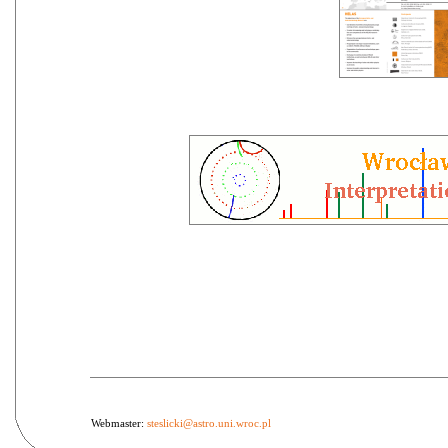
Webmaster:
steslicki@astro.uni.wroc.pl