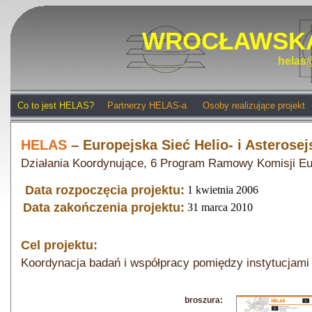
WROCŁAWSKA
helas@
Co to jest HELAS?
Partnerzy HELAS-a
Osoby realizujące projekt
HELAS
– Europejska Sieć Helio- i Asterosej
Działania Koordynujące, 6 Program Ramowy Komisji Eu
Data rozpoczęcia projektu:
1 kwietnia 2006
Data zakończenia projektu:
31 marca 2010
Cel projektu:
Koordynacja badań i współpracy pomiędzy instytucjami e
broszura: