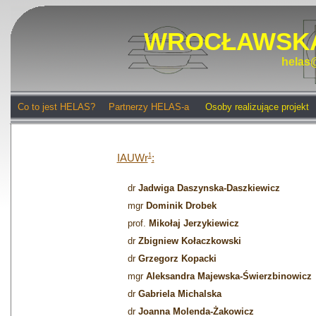
WROCŁAWSKA
helas@
Co to jest HELAS?
Partnerzy HELAS-a
Osoby realizujące projekt
IAUWr
1
:
dr
Jadwiga Daszynska-Daszkiewicz
mgr
Dominik Drobek
prof.
Mikołaj Jerzykiewicz
dr
Zbigniew Kołaczkowski
dr
Grzegorz Kopacki
mgr
Aleksandra Majewska-Świerzbinowicz
dr
Gabriela Michalska
dr
Joanna Molenda-Żakowicz