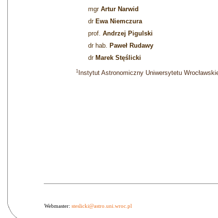
mgr
Artur Narwid
dr
Ewa Niemczura
prof.
Andrzej Pigulski
dr hab.
Paweł Rudawy
dr
Marek Stęślicki
1
Instytut Astronomiczny Uniwersytetu Wrocławski
Webmaster:
steslicki@astro.uni.wroc.pl