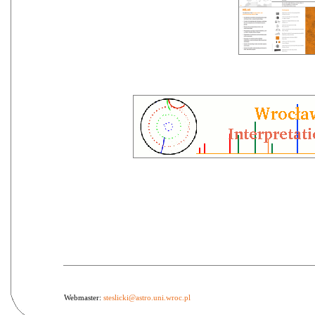
Webmaster:
steslicki@astro.uni.wroc.pl