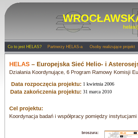
WROCŁAWSKA
helas@
Co to jest HELAS?
Partnerzy HELAS-a
Osoby realizujące projekt
HELAS
– Europejska Sieć Helio- i Asterosej
Działania Koordynujące, 6 Program Ramowy Komisji Eu
Data rozpoczęcia projektu:
1 kwietnia 2006
Data zakończenia projektu:
31 marca 2010
Cel projektu:
Koordynacja badań i współpracy pomiędzy instytucjami e
broszura: