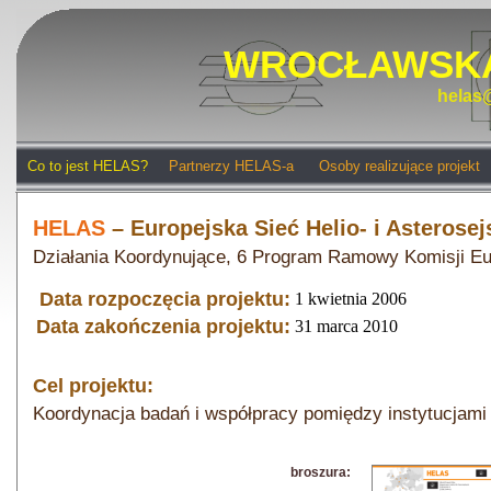
WROCŁAWSKA
helas@
Co to jest HELAS?
Partnerzy HELAS-a
Osoby realizujące projekt
HELAS
– Europejska Sieć Helio- i Asterosej
Działania Koordynujące, 6 Program Ramowy Komisji Eu
Data rozpoczęcia projektu:
1 kwietnia 2006
Data zakończenia projektu:
31 marca 2010
Cel projektu:
Koordynacja badań i współpracy pomiędzy instytucjami e
broszura: