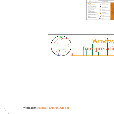
Webmaster:
steslicki@astro.uni.wroc.pl