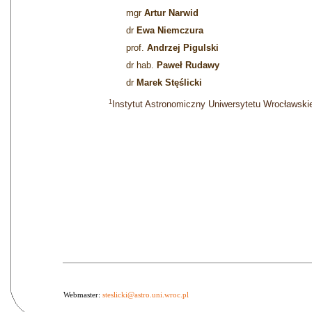
mgr
Artur Narwid
dr
Ewa Niemczura
prof.
Andrzej Pigulski
dr hab.
Paweł Rudawy
dr
Marek Stęślicki
1
Instytut Astronomiczny Uniwersytetu Wrocławski
Webmaster:
steslicki@astro.uni.wroc.pl