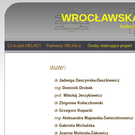
WROCŁAWSKA
helas@
Co to jest HELAS?
Partnerzy HELAS-a
Osoby realizujące projekt
IAUWr
1
:
dr
Jadwiga Daszynska-Daszkiewicz
mgr
Dominik Drobek
prof.
Mikołaj Jerzykiewicz
dr
Zbigniew Kołaczkowski
dr
Grzegorz Kopacki
mgr
Aleksandra Majewska-Świerzbinowicz
dr
Gabriela Michalska
dr
Joanna Molenda-Żakowicz