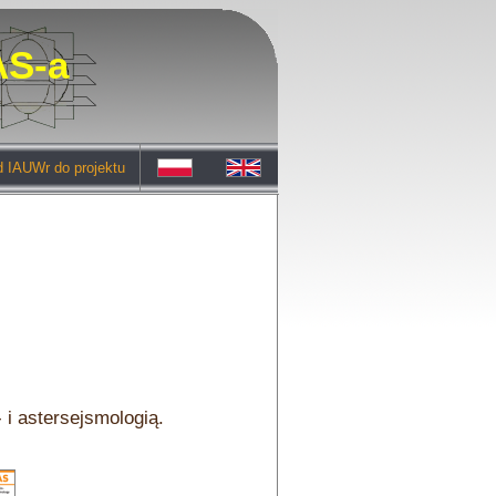
S-a
 IAUWr do projektu
 i astersejsmologią.