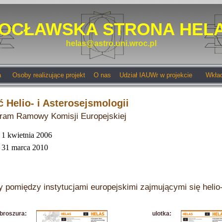
OCŁAWSKA STRONA HELA
helas@astro.uni.wroc.pl
a
Osoby realizujące projekt
O nas
Udział IAUWr w projekcie
Wkład
 Helio- i Asterosejsmologii
gram Ramowy Komisji Europejskiej
1 kwietnia 2006
31 marca 2010
 pomiędzy instytucjami europejskimi zajmującymi się helio-
broszura:
ulotka: