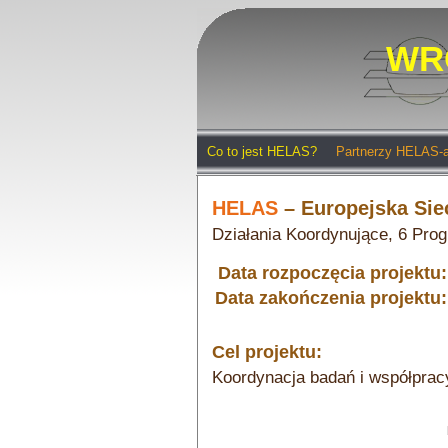
WR
Co to jest HELAS?
Partnerzy HELAS-
HELAS
– Europejska Sieć
Działania Koordynujące, 6 Pro
Data rozpoczęcia projektu:
Data zakończenia projektu:
Cel projektu:
Koordynacja badań i współpracy